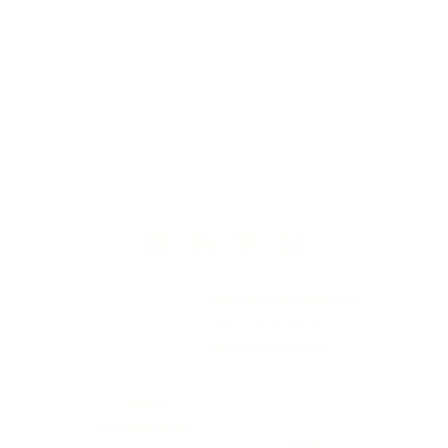
contact@hojestudio.com
+33 7 78 82 58 60
SIREN 
944334424
L'agence
Les prestations
Blog