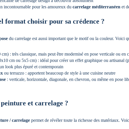
ricaine de carrelage design à découvrir absolument
n incontournable pour les amoureux du 
carrelage méditerranéen
 et d
el format choisir pour sa crédence ?
pose
 du carrelage est aussi important que le motif ou la couleur. Voici q
 cm) : très classique, mais peut être modernisé en pose verticale ou en
0x10 cm ou 5x5 cm) : idéal pour créer un effet graphique ou artisanal (
 un look plus épuré et contemporain
ux
 ou terrazzo : apportent beaucoup de style à une cuisine neutre
ose
 : verticale, horizontale, diagonale, en chevron, ou même en pose lib
einture et carrelage ?
ture / carrelage
 permet de révéler toute la richesse des matériaux. Voic