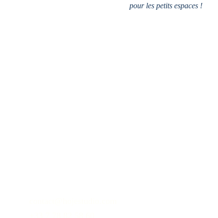
pour les petits espaces
 !
contact@hojestudio.com
+33 7 78 82 58 60