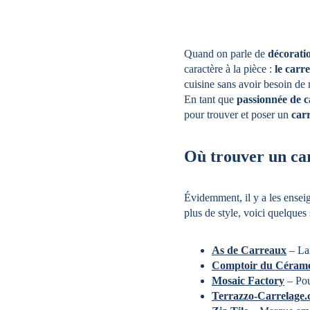
Quand on parle de 
décoratio
caractère à la pièce : 
le carr
cuisine sans avoir besoin de m
En tant que 
passionnée de c
pour trouver et poser un 
car
Où trouver un car
Évidemment, il y a les ense
plus de style, voici quelques 
As de Carreaux
 – La
Comptoir du Céram
Mosaic Factory
 – Po
Terrazzo-Carrelage