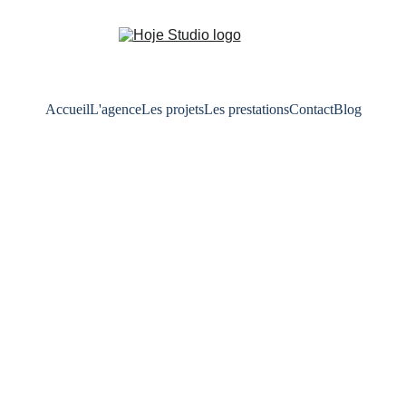
Accueil
L'agence
Les projets
Les prestations
Contact
Blog
ir et poser un carrelage de
sine (sans passer par Leroy 
ur la crédence de votre cuisine Découvrez comment choisir un ca
tant des enseignes classiques. Bons plans, conseils de pose, as
y, Huguet Mallorca ou Zia Tile : tout pour créer un effet "wao
INTERIOR DESIGN
5/21/2025