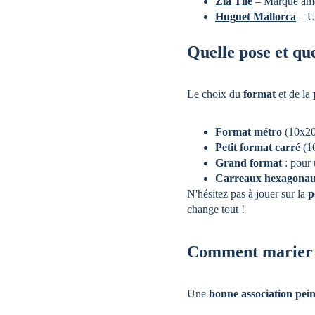
Zia Tile
 – Marque amé
Huguet Mallorca
 – U
Quelle pose et qu
Le choix du 
format
 et de la 
Format métro
 (10x20
Petit format carré
 (1
Grand format
 : pour
Carreaux hexagona
N'hésitez pas à jouer sur la 
p
change tout !
Comment marier p
Une 
bonne association pein