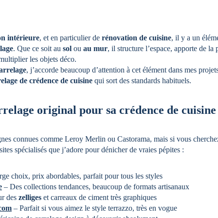
n intérieure
, et en particulier de 
rénovation de cuisine
, il y a un élé
elage
. Que ce soit au 
sol
 ou 
au mur
, il structure l’espace, apporte de la
ultiplier les objets déco.
arrelage
, j’accorde beaucoup d’attention à cet élément dans mes projets
relage de crédence de cuisine
 qui sort des standards habituels.
relage original pour sa crédence de cuisine
ignes connues comme Leroy Merlin ou Castorama, mais si vous cherchez
sites spécialisés que j’adore pour dénicher de vraies pépites :
rge choix, prix abordables, parfait pour tous les styles
e
 – Des collections tendances, beaucoup de formats artisanaux
ur des 
zelliges
 et carreaux de ciment très graphiques
.com
 – Parfait si vous aimez le style terrazzo, très en vogue